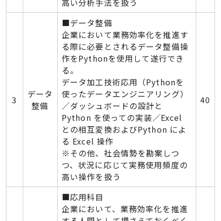
高い分析手法を扱う
■データ整備
企業において業務効率化を推進す
る際に必要とされるデータ整備操
作をPythonを使用して遂行でき
る。
データ加工技術応用（Pythonを
データ
使ったデータエンジニアリング）
3
40
整備
／ダッシュボードの設計と
Python を使っての実装／Excel
との相互変換およびPython によ
る Excel 操作
※その他、社会情勢を勘案しつ
つ、状況に応じて実務使用頻度の
高い操作を扱う
■応用科目
企業において、業務効率化を推進
する人間として押さえておくべく