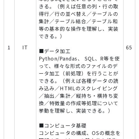
きる。（例えば任意の列・行の取
得行／行の並べ替え／テーブルの
集計／テーブル結合／テーブル和
等の基本的な操作を理解し、実装
できる。）
1
IT
65
■データ加工
Python/Pandas、 SQL、R等を使
って、様々な形式のファイルのデ
ータ加工（前処理）を行うことが
できる。（例えば各種データの読
み込み／HTMLのスクレイピング
／抽出／集計／縦持ち・横持ち変
換／特徴量の作成等処理について
挙動を理解し、実装できる。）
■コンピュータ基礎
コンピュータの構成、OSの概念を