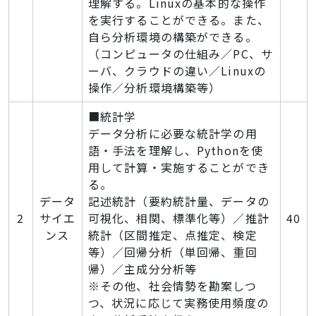
理解する。Linuxの基本的な操作
を実行することができる。また、
自ら分析環境の構築ができる。
（コンピュータの仕組み／PC、サ
ーバ、クラウドの違い／Linuxの
操作／分析環境構築等）
■統計学
データ分析に必要な統計学の用
語・手法を理解し、Pythonを使
用して計算・実施することができ
る。
データ
記述統計（要約統計量、データの
2
サイエ
可視化、相関、標準化等）／推計
40
ンス
統計（区間推定、点推定、検定
等）／回帰分析（単回帰、重回
帰）／主成分分析等
※その他、社会情勢を勘案しつ
つ、状況に応じて実務使用頻度の