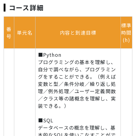
コース詳細
標準
番
単元名
内容と到達目標
時間
号
(h)
■Python
プログラミングの基本を理解し、
自分で調べながら、プログラミン
グをすることができる。（例えば
変数と型／条件分岐／繰り返し処
理／例外処理／ユーザー定義関数
／クラス等の諸概念を理解し、実
装できる。）
■SQL
データベースの概念を理解し、基
本的なSQLを使いこなすことがで