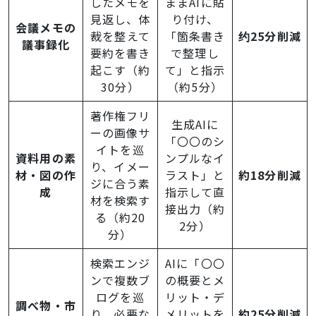
したメモを
ままAIに貼
見返し、体
り付け、
会議メモの
裁を整えて
「箇条書き
约25分削減
議事録化
要約を書き
で整理し
起こす（約
て」と指示
30分）
（約5分）
著作権フリ
生成AIに
ーの画像サ
「〇〇のシ
イトを巡
資料用の素
ンプルなイ
り、イメー
材・図の作
ラスト」と
約18分削減
ジに合う素
成
指示して直
材を検索す
接出力（約
る（約20
2分）
分）
検索エンジ
AIに「〇〇
ンで複数ブ
の概要とメ
ログを巡
リット・デ
調べ物・市
り、必要な
メリットを
約25分削減