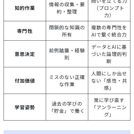
問いを立てる力
情報の収集・要
知的作業
（プロンプト
約・整理
力）
閉鎖的な知識の
複数の専門性を
専門性
所有
AIで繋ぐ統合力
データとAIに基
前例踏襲・経験
意思決定
づいた論理的判
則
断
人間にしか出せ
ミスのない正確
付加価値
ない「感性・共
な作業
感」
常に学び直す
過去の学びの
学習姿勢
「アンラーニン
「貯金」で働く
グ」